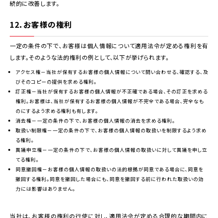
続的に改善します。
12．お客様の権利
一定の条件の下で、お客様は個人情報について適用法令が定める権利を有
します。そのような法的権利の例として、以下が挙げられます。
アクセス権－当社が保有するお客様の個人情報について問い合わせる、確認する、及
びそのコピーの提供を求める権利。
訂正権－当社が保有するお客様の個人情報が不正確である場合、その訂正を求める
権利。お客様は、当社が保有するお客様の個人情報が不完全である場合、完全なも
のにするよう求める権利も有します。
消去権－一定の条件の下で、お客様の個人情報の消去を求める権利。
取扱い制限権－一定の条件の下で、お客様の個人情報の取扱いを制限するよう求め
る権利。
異議申立権－一定の条件の下で、お客様の個人情報の取扱いに対して異議を申し立
てる権利。
同意撤回権－お客様の個人情報の取扱いの法的根拠が同意である場合に、同意を
撤回する権利。同意を撤回した場合にも、同意を撤回する前に行われた取扱いの効
力には影響はありません。
当社は、お客様の権利の行使に対し、適用法令が定める合理的な期間内に