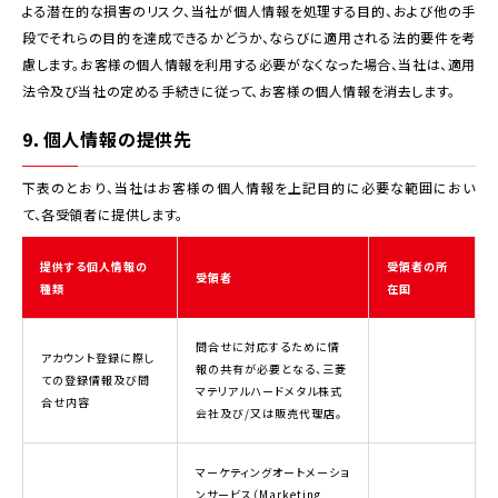
よる潜在的な損害のリスク、当社が個人情報を処理する目的、および他の手
段でそれらの目的を達成できるかどうか、ならびに適用される法的要件を考
慮します。お客様の個人情報を利用する必要がなくなった場合、当社は、適用
法令及び当社の定める手続きに従って、お客様の個人情報を消去します。
9．個人情報の提供先
下表のとおり、当社はお客様の個人情報を上記目的に必要な範囲におい
て、各受領者に提供します。
提供する個人情報の
受領者の所
受領者
種類
在国
問合せに対応するために情
アカウント登録に際し
報の共有が必要となる、三菱
ての登録情報及び問
マテリアルハードメタル株式
合せ内容
会社及び/又は販売代理店。
マーケティングオートメーショ
ンサービス（Marketing