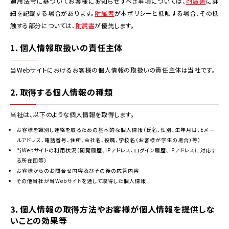
適用法令に基づいてお客様にお知らせすべき事項については、
附属書
に詳
細を記載する場合があります。
附属書
が本ポリシーと抵触する場合、その抵
触する部分については、
附属書
が優先します。
1．個人情報取扱いの責任主体
当Webサイトにおけるお客様の個人情報の取扱いの責任主体は当社です。
2．取得する個人情報の種類
当社は、以下のような個人情報を取得します。
お客様を識別し連絡を取るための基本的な個人情報（氏名、性別、生年月日、Eメー
ルアドレス、電話番号、住所、会社名、役職、学校名（お客様が学生の場合）等）
当Webサイトの利用状況（閲覧履歴、IPアドレス、ログイン履歴、IPアドレスに対応す
る所在国等）
お客様からのお問合せ内容及びその後の応答内容
その他当社が当Webサイトを通して取得した個人情報
3．個人情報の取得方法やお客様が個人情報を提供しな
いことの効果等