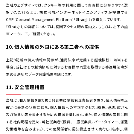
当社ウェブサイトでは、クッキー等の利用に関してお客様に分かりやすく選
択いただけるよう、株式会社インターネットイニシアティブが提供する
CMP（Consent Management Platform）「Straight」を導入しています。
「Straight」の詳細については、初回アクセス時の案内文、もしくは、左下の歯
車マークにて、ご確認ください。
10．個人情報の外国にある第三者への提供
上記9記載の個人情報の開示が、適用法令が定義する越境移転に該当する
場合、当社はその越境移転に対するお客様の同意を取得する等適用法令が
求める適切なデータ保護措置を講じます。
11．安全管理措置
当社は、個人情報を取り扱う各部署に情報管理責任者を置き、個人情報を正
確かつ最新の状態に保ち、個人情報への不正アクセス、紛失、破壊、改ざん
及び漏えい等を防止するための措置を講じます。また、個人情報の管理に関
する社内規程を定め、当社従業者（役員、一般従業員、パートタイマー、派遣
労働者等を含みます。）、その他関係者に周知徹底させて実行し、維持し、継