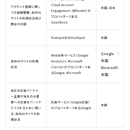
Cloud Account
アカウント登録に際し
米国、日本
Engagement、旧Pardot）の
ての登録情報、当Web
プロバイダーである
サイトの利用状況及び
Salesforce
問合せ内容
Hubspot社のHubSpot
米国
Google：
Web分析サービス（Google
米国
当Webサイトの利用
Analytics、Microsoft
状況
Clarity）のプロバイダーであ
Microsoft：
るGoogle、Microsoft
米国
当社の広告パートナ
ー企業が当社のお客
様への広告をパーソナ
広告サービス（Google広告）
米国
ライズするために用い
のプロバイダーであるGoogle
る、当Webサイトの利
用状況