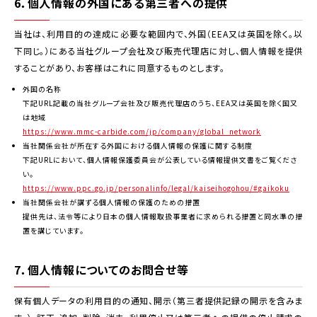
6．個人情報の外国にある第三者への提供
当社は、利用目的の達成に必要な範囲内で、外国（EEA又は英国を除く。以
下同じ。）にある当社グループ会社及び販売代理店に対し、個人情報を提供
することがあり、お客様はこれに同意するものとします。
外国の名称
下記URL記載の当社グループ会社及び販売代理店のうち、EEA又は英国を除く国又
は地域
https://www.mmc-carbide.com/jp/company/global_network
当社関係会社が所在する外国における個人情報の保護に関する制度
下記URLにおいて、個人情報保護委員会が公表している情報提供文書をご覧くださ
い。
https://www.ppc.go.jp/personalinfo/legal/kaiseihogohou/#gaikoku
当社関係会社が講ずる個人情報の保護のための措置
提供先は、法令等により日本の個人情報取扱事業者に求められる措置と同水準の措
置を講じています。
7．個人情報についてのお問合せ等
保有個人データの利用目的の通知、開示（第三者提供記録の開示を含みま