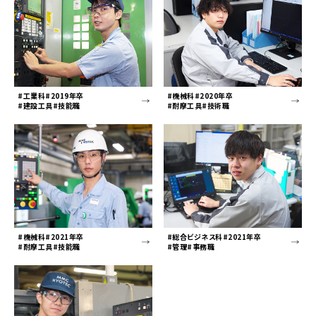
#工業科#2019年卒
#機械科#2020年卒
#建設工具#技能職
#耐摩工具#技術職
#機械科#2021年卒
#総合ビジネス科#2021年卒
#耐摩工具#技能職
#管理#事務職